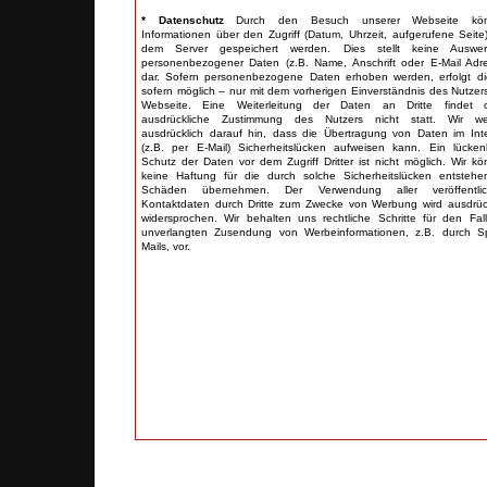
* Datenschutz
Durch den Besuch unserer Webseite kö
Informationen über den Zugriff (Datum, Uhrzeit, aufgerufene Seite
dem Server gespeichert werden. Dies stellt keine Auswer
personenbezogener Daten (z.B. Name, Anschrift oder E-Mail Adr
dar. Sofern personenbezogene Daten erhoben werden, erfolgt d
sofern möglich – nur mit dem vorherigen Einverständnis des Nutzer
Webseite. Eine Weiterleitung der Daten an Dritte findet 
ausdrückliche Zustimmung des Nutzers nicht statt. Wir we
ausdrücklich darauf hin, dass die Übertragung von Daten im Int
(z.B. per E-Mail) Sicherheitslücken aufweisen kann. Ein lücken
Schutz der Daten vor dem Zugriff Dritter ist nicht möglich. Wir k
keine Haftung für die durch solche Sicherheitslücken entsteh
Schäden übernehmen. Der Verwendung aller veröffentlic
Kontaktdaten durch Dritte zum Zwecke von Werbung wird ausdrüc
widersprochen. Wir behalten uns rechtliche Schritte für den Fal
unverlangten Zusendung von Werbeinformationen, z.B. durch S
Mails, vor.