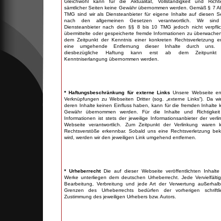
Gleichwohl kann für die Aktualität, Vollständigkeit und Richti
sämtlicher Seiten keine Gewähr übernommen werden. Gemäß § 7 A
TMG sind wir als Diensteanbieter für eigene Inhalte auf diesen S
nach den allgemeinen Gesetzen verantwortlich. Wir sind
Diensteanbieter nach den §§ 8 bis 10 TMG jedoch nicht verpflic
übermittelte oder gespeicherte fremde Informationen zu überwache
dem Zeitpunkt der Kenntnis einer konkreten Rechtsverletzung er
eine umgehende Entfernung dieser Inhalte durch uns. 
diesbezügliche Haftung kann erst ab dem Zeitpunkt
Kenntniserlangung übernommen werden.
* Haftungsbeschränkung für externe Links
Unsere Webseite ent
Verknüpfungen zu Webseiten Dritter (sog. „externe Links“). Da wi
deren Inhalte keinen Einfluss haben, kann für die fremden Inhalte 
Gewähr übernommen werden. Für die Inhalte und Richtigkeit
Informationen ist stets der jeweilige Informationsanbieter der verli
Webseite verantwortlich. Zum Zeitpunkt der Verlinkung waren 
Rechtsverstöße erkennbar. Sobald uns eine Rechtsverletzung be
wird, werden wir den jeweiligen Link umgehend entfernen.
* Urheberrecht
Die auf dieser Webseite veröffentlichten Inhalt
Werke unterliegen dem deutschen Urheberrecht. Jede Vervielfälti
Bearbeitung, Verbreitung und jede Art der Verwertung außerhal
Grenzen des Urheberrechts bedürfen der vorherigen schriftli
Zustimmung des jeweiligen Urhebers bzw. Autors.