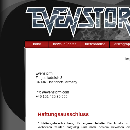
band
news ´n´ dates
merchandise
discogra
Im
Evenstorm
Ziegelstadelstr. 3
84094 Elsendorf/Germany
info@evenstorm.co
m
+49 151 425 39 995
Haftungsausschluss
* Haftungsbeschränkung für eigene Inhalte
Die Inhalte uns
Webseiten wurden sorgfältig und nach bestem Gewissen erste